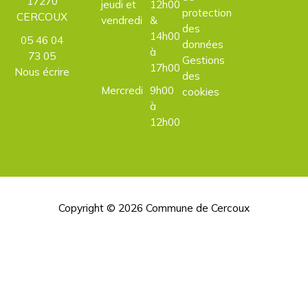
17270
jeudi et
12h00
protection
CERCOUX
vendredi
&
des
14h00
05 46 04
données
à
73 05
Gestions
17h00
Nous écrire
des
Mercredi
9h00
cookies
à
12h00
Copyright © 2026
Commune de Cercoux
H
d
p