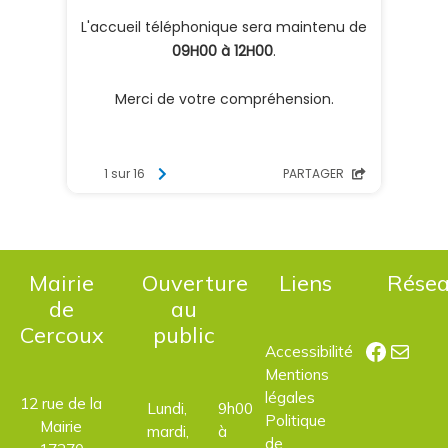
Mairie
Ouverture
Liens
Rése
de
au
Cercoux
public
Facebo
E-mail
Accessibilité
Mentions
légales
12 rue de la
Lundi,
9h00
Politique
Mairie
mardi,
à
de