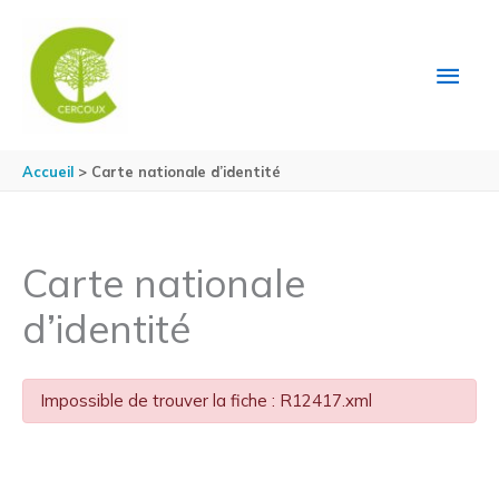
Aller au contenu
Aller au pied de page
MEN
PRIN
Accueil
Carte nationale d’identité
Carte nationale
d’identité
Impossible de trouver la fiche : R12417.xml