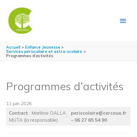
Aller au contenu
Aller au pied de page
MEN
PRIN
Accueil
Enfance Jeunesse
Services périscolaire et extra-scolaire
Programmes d’activités
Programmes d’activités
11 juin 2026
Contact
: Marlène DALLA
periscolaire@cercoux.fr
MUTA (la responsable)
– 06 27 65 54 90