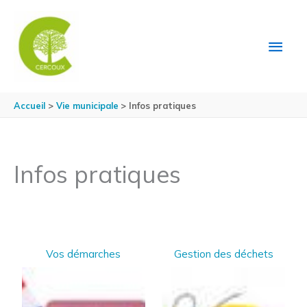
Aller au contenu
Aller au pied de page
MEN
PRIN
Accueil
Vie municipale
Infos pratiques
Infos pratiques
Vos démarches
Gestion des déchets