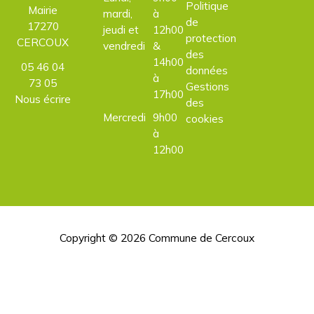
Politique
Mairie
mardi,
à
de
17270
jeudi et
12h00
protection
CERCOUX
vendredi
&
des
14h00
05 46 04
données
à
73 05
Gestions
17h00
Nous écrire
des
Mercredi
9h00
cookies
à
12h00
Copyright © 2026
Commune de Cercoux
H
d
p