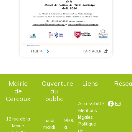
Mairie
Ouverture
Liens
Rése
de
au
Cercoux
public
Facebo
E-mail
Accessibilité
Mentions
légales
12 rue de la
Lundi,
9h00
Politique
Mairie
mardi,
à
de