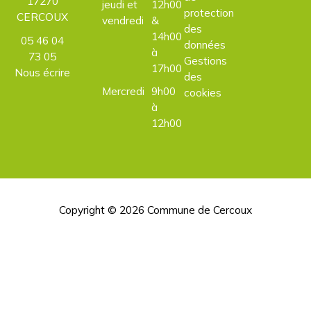
17270
jeudi et
12h00
protection
CERCOUX
vendredi
&
des
14h00
05 46 04
données
à
73 05
Gestions
17h00
Nous écrire
des
Mercredi
9h00
cookies
à
12h00
Copyright © 2026
Commune de Cercoux
H
d
p