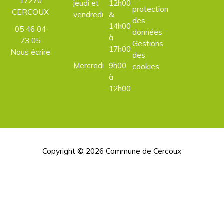
17270
jeudi et
12h00
protection
CERCOUX
vendredi
&
des
14h00
05 46 04
données
à
73 05
Gestions
17h00
Nous écrire
des
Mercredi
9h00
cookies
à
12h00
Copyright © 2026
Commune de Cercoux
H
d
p