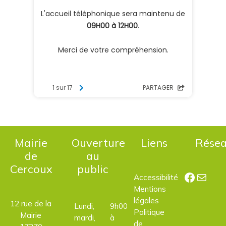
Mairie
Ouverture
Liens
Rése
de
au
Cercoux
public
Facebo
E-mail
Accessibilité
Mentions
légales
12 rue de la
Lundi,
9h00
Politique
Mairie
mardi,
à
de