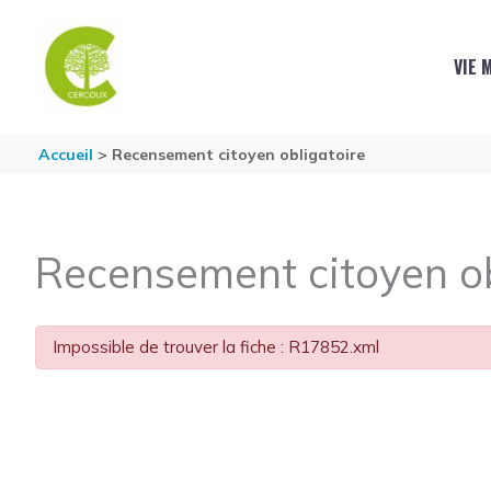
Aller au contenu
Aller au pied de page
VIE 
Accueil
Recensement citoyen obligatoire
Recensement citoyen ob
Impossible de trouver la fiche : R17852.xml