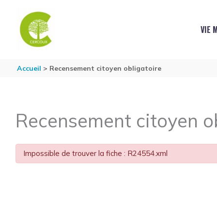
Aller au contenu
Aller au pied de page
VIE 
Accueil
Recensement citoyen obligatoire
Recensement citoyen ob
Impossible de trouver la fiche : R24554.xml