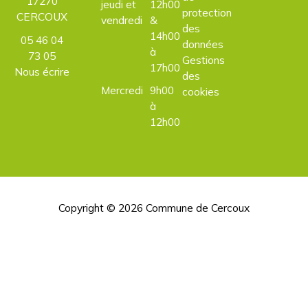
17270
jeudi et
12h00
protection
CERCOUX
vendredi
&
des
14h00
05 46 04
données
à
73 05
Gestions
17h00
Nous écrire
des
Mercredi
9h00
cookies
à
12h00
Copyright © 2026
Commune de Cercoux
H
d
p