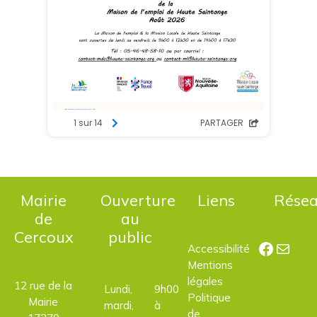
Mairie
Ouverture
Liens
Rése
de
au
Cercoux
public
Facebo
E-mail
Accessibilité
Mentions
légales
12 rue de la
Lundi,
9h00
Politique
Mairie
mardi,
à
de