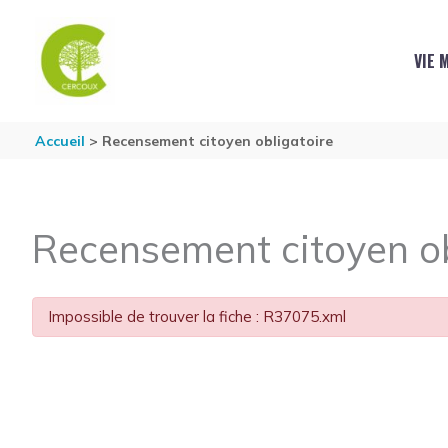
Aller au contenu
Aller au pied de page
VIE 
Accueil
Recensement citoyen obligatoire
Recensement citoyen ob
Impossible de trouver la fiche : R37075.xml