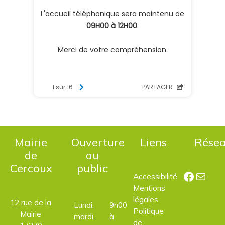
Mairie
Ouverture
Liens
Rése
de
au
Cercoux
public
Facebo
E-mail
Accessibilité
Mentions
légales
12 rue de la
Lundi,
9h00
Politique
Mairie
mardi,
à
de