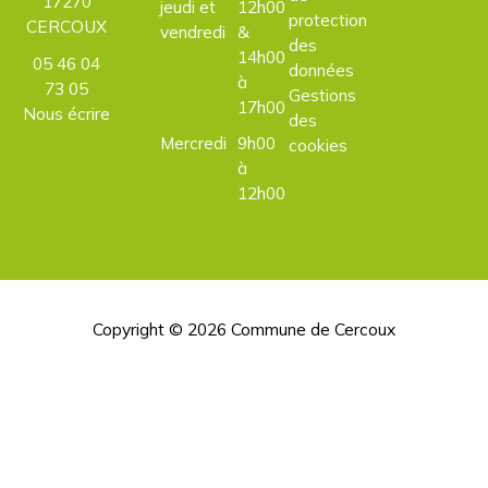
17270
jeudi et
12h00
protection
CERCOUX
vendredi
&
des
14h00
05 46 04
données
à
73 05
Gestions
17h00
Nous écrire
des
Mercredi
9h00
cookies
à
12h00
Copyright © 2026
Commune de Cercoux
H
d
p