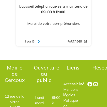
Mairie
Ouverture
Liens
Rése
de
au
Cercoux
public
Facebo
E-mail
Accessibilité
Mentions
légales
12 rue de la
Lundi,
9h00
Politique
Mairie
mardi,
à
de