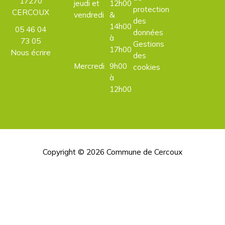
17270
jeudi et
12h00
protection
CERCOUX
vendredi
&
des
14h00
05 46 04
données
à
73 05
Gestions
17h00
Nous écrire
des
Mercredi
9h00
cookies
à
12h00
Copyright © 2026
Commune de Cercoux
H
d
p