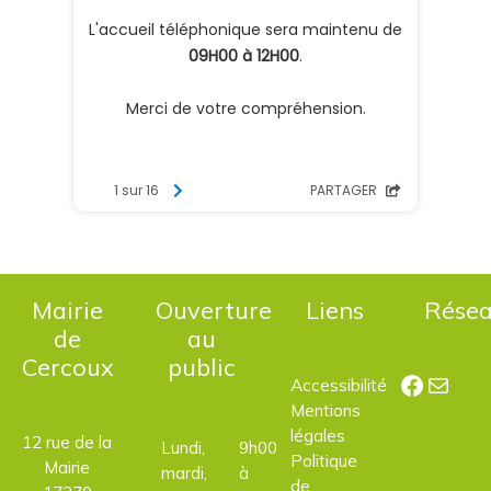
Mairie
Ouverture
Liens
Rése
de
au
Cercoux
public
Facebo
E-mail
Accessibilité
Mentions
légales
12 rue de la
Lundi,
9h00
Politique
Mairie
mardi,
à
de