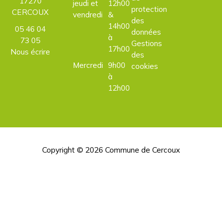
17270
jeudi et
12h00
protection
CERCOUX
vendredi
&
des
14h00
05 46 04
données
à
73 05
Gestions
17h00
Nous écrire
des
Mercredi
9h00
cookies
à
12h00
Copyright © 2026
Commune de Cercoux
H
d
p