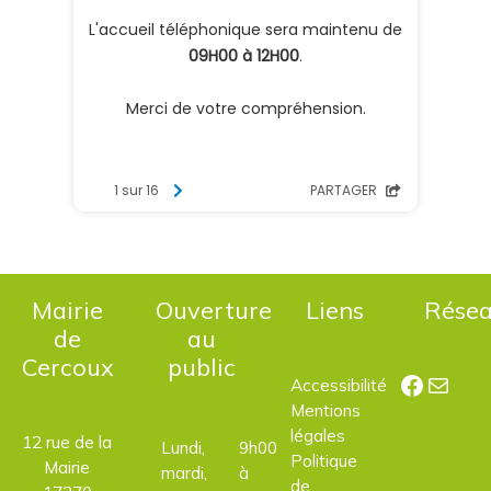
Mairie
Ouverture
Liens
Rése
de
au
Cercoux
public
Facebo
E-mail
Accessibilité
Mentions
légales
12 rue de la
Lundi,
9h00
Politique
Mairie
mardi,
à
de