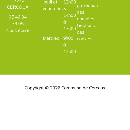
17270
jeudi et
12h00
protection
CERCOUX
vendredi
&
des
14h00
05 46 04
données
à
73 05
Gestions
17h00
Nous écrire
des
Mercredi
9h00
cookies
à
12h00
Copyright © 2026
Commune de Cercoux
H
d
p