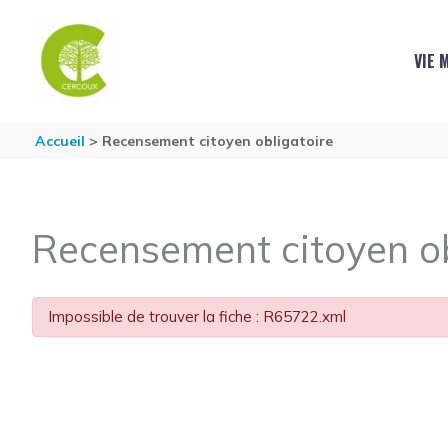
Aller au contenu
Aller au pied de page
VIE 
Accueil
Recensement citoyen obligatoire
Recensement citoyen ob
Impossible de trouver la fiche : R65722.xml