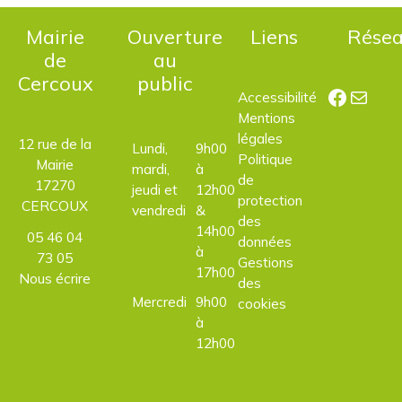
Mairie
Ouverture
Liens
Rése
de
au
Cercoux
public
Facebo
E-mail
Accessibilité
Mentions
légales
12 rue de la
Lundi,
9h00
Politique
Mairie
mardi,
à
de
17270
jeudi et
12h00
protection
CERCOUX
vendredi
&
des
14h00
05 46 04
données
à
73 05
Gestions
17h00
Nous écrire
des
Mercredi
9h00
cookies
à
12h00