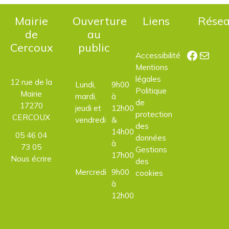
Mairie
Ouverture
Liens
Rése
de
au
Cercoux
public
Facebo
E-mail
Accessibilité
Mentions
légales
12 rue de la
Lundi,
9h00
Politique
Mairie
mardi,
à
de
17270
jeudi et
12h00
protection
CERCOUX
vendredi
&
des
14h00
05 46 04
données
à
73 05
Gestions
17h00
Nous écrire
des
Mercredi
9h00
cookies
à
12h00