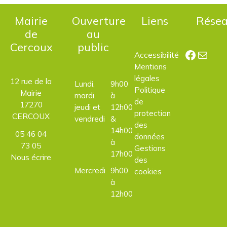
Mairie
Ouverture
Liens
Rése
de
au
Cercoux
public
Facebo
E-mail
Accessibilité
Mentions
légales
12 rue de la
Lundi,
9h00
Politique
Mairie
mardi,
à
de
17270
jeudi et
12h00
protection
CERCOUX
vendredi
&
des
14h00
05 46 04
données
à
73 05
Gestions
17h00
Nous écrire
des
Mercredi
9h00
cookies
à
12h00