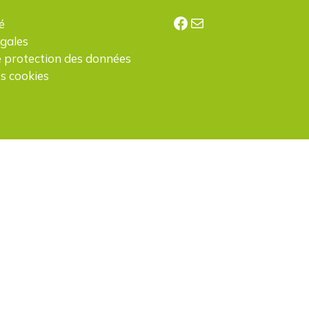
Facebook
E-mail
é
égales
e protection des données
s cookies
H
d
p