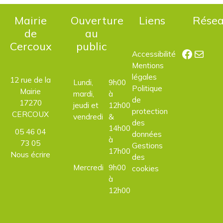
Mairie
Ouverture
Liens
Rése
de
au
Cercoux
public
Facebo
E-mail
Accessibilité
Mentions
légales
12 rue de la
Lundi,
9h00
Politique
Mairie
mardi,
à
de
17270
jeudi et
12h00
protection
CERCOUX
vendredi
&
des
14h00
05 46 04
données
à
73 05
Gestions
17h00
Nous écrire
des
Mercredi
9h00
cookies
à
12h00