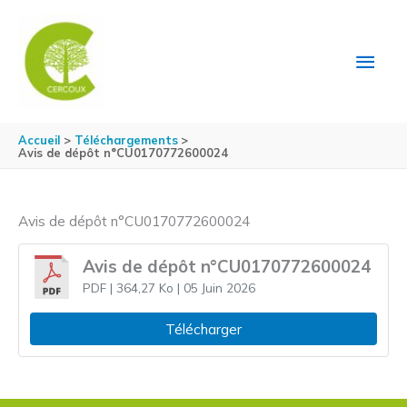
Aller au contenu
Aller au pied de page
MEN
PRIN
Accueil
Téléchargements
Avis de dépôt n°CU0170772600024
Avis de dépôt n°CU0170772600024
Avis de dépôt n°CU0170772600024
PDF
| 364,27 Ko
| 05 Juin 2026
Télécharger