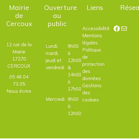
Mairie
Ouverture
Liens
Rése
de
au
Cercoux
public
Facebo
E-mail
Accessibilité
Mentions
légales
12 rue de la
Lundi,
9h00
Politique
Mairie
mardi,
à
de
17270
jeudi et
12h00
protection
CERCOUX
vendredi
&
des
14h00
05 46 04
données
à
73 05
Gestions
17h00
Nous écrire
des
Mercredi
9h00
cookies
à
12h00