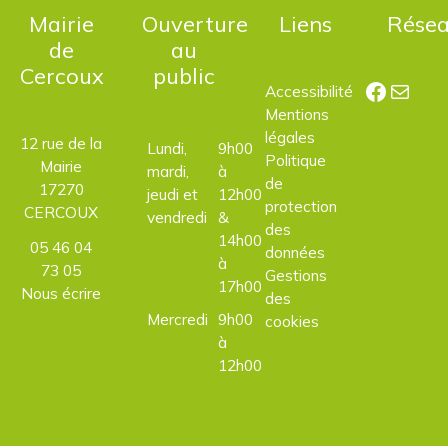
Mairie
Ouverture
Liens
Rése
de
au
Cercoux
public
Facebo
E-mail
Accessibilité
Mentions
légales
12 rue de la
Lundi,
9h00
Politique
Mairie
mardi,
à
de
17270
jeudi et
12h00
protection
CERCOUX
vendredi
&
des
14h00
05 46 04
données
à
73 05
Gestions
17h00
Nous écrire
des
Mercredi
9h00
cookies
à
12h00