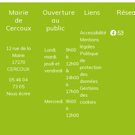
Mairie
Ouverture
Liens
Rése
de
au
Cercoux
public
Facebo
E-mail
Accessibilité
Mentions
légales
12 rue de la
Lundi,
9h00
Politique
Mairie
mardi,
à
de
17270
jeudi et
12h00
protection
CERCOUX
vendredi
&
des
14h00
05 46 04
données
à
73 05
Gestions
17h00
Nous écrire
des
Mercredi
9h00
cookies
à
12h00