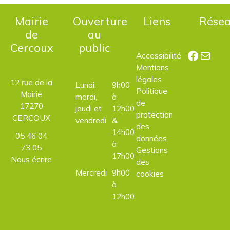
Mairie
Ouverture
Liens
Rése
de
au
Cercoux
public
Facebo
E-mail
Accessibilité
Mentions
légales
12 rue de la
Lundi,
9h00
Politique
Mairie
mardi,
à
de
17270
jeudi et
12h00
protection
CERCOUX
vendredi
&
des
14h00
05 46 04
données
à
73 05
Gestions
17h00
Nous écrire
des
Mercredi
9h00
cookies
à
12h00