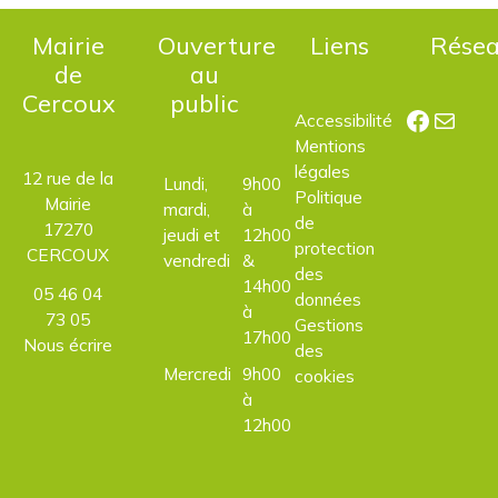
Mairie
Ouverture
Liens
Rése
de
au
Cercoux
public
Facebo
E-mail
Accessibilité
Mentions
légales
12 rue de la
Lundi,
9h00
Politique
Mairie
mardi,
à
de
17270
jeudi et
12h00
protection
CERCOUX
vendredi
&
des
14h00
05 46 04
données
à
73 05
Gestions
17h00
Nous écrire
des
Mercredi
9h00
cookies
à
12h00