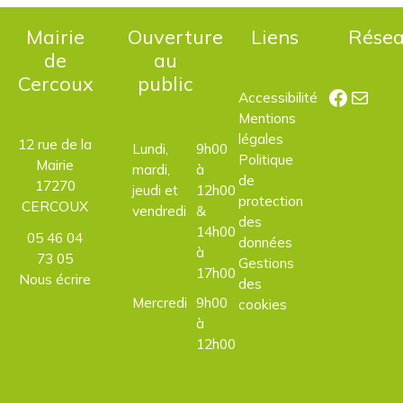
Mairie
Ouverture
Liens
Rése
de
au
Cercoux
public
Facebo
E-mail
Accessibilité
Mentions
légales
12 rue de la
Lundi,
9h00
Politique
Mairie
mardi,
à
de
17270
jeudi et
12h00
protection
CERCOUX
vendredi
&
des
14h00
05 46 04
données
à
73 05
Gestions
17h00
Nous écrire
des
Mercredi
9h00
cookies
à
12h00