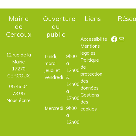
Mairie
Ouverture
Liens
Rése
de
au
Cercoux
public
Facebo
E-mail
Accessibilité
Mentions
légales
12 rue de la
Lundi,
9h00
Politique
Mairie
mardi,
à
de
17270
jeudi et
12h00
protection
CERCOUX
vendredi
&
des
14h00
05 46 04
données
à
73 05
Gestions
17h00
Nous écrire
des
Mercredi
9h00
cookies
à
12h00