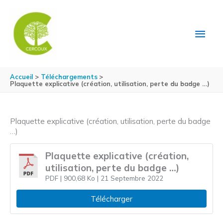
Aller au contenu
Aller au pied de page
MEN
PRIN
Accueil
Téléchargements
Plaquette explicative (création, utilisation, perte du badge …)
Plaquette explicative (création, utilisation, perte du badge
…)
Plaquette explicative (création,
utilisation, perte du badge …)
PDF
| 900,68 Ko
| 21 Septembre 2022
Télécharger