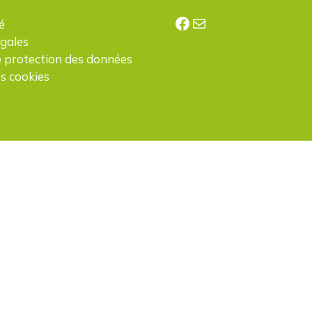
Facebook
E-mail
é
égales
e protection des données
s cookies
H
d
p