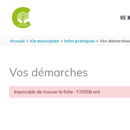
Aller au contenu
Aller au pied de page
VIE 
Accueil
Vie municipale
Infos pratiques
Vos démarche
Vos démarches
Impossible de trouver la fiche : F20558.xml