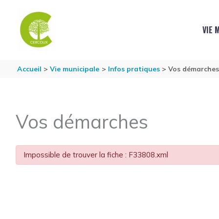
Aller au contenu
Aller au pied de page
VIE 
Accueil
Vie municipale
Infos pratiques
Vos démarche
Vos démarches
Impossible de trouver la fiche : F33808.xml