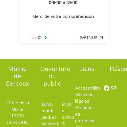
Mairie
Ouverture
Liens
Rése
de
au
Cercoux
public
Facebo
E-mail
Accessibilité
Mentions
légales
12 rue de la
Lundi,
9h00
Politique
Mairie
mardi,
à
de
17270
jeudi et
12h00
protection
CERCOUX
vendredi
&
des