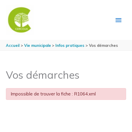
Aller au contenu
Aller au pied de page
MEN
PRIN
Accueil
Vie municipale
Infos pratiques
Vos démarches
Vos démarches
Impossible de trouver la fiche : R1064.xml