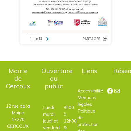
Mairie
Ouverture
Liens
Rése
de
au
Cercoux
public
Facebo
E-mail
Accessibilité
Mentions
légales
12 rue de la
Lundi,
9h00
Politique
Mairie
mardi,
à
de
17270
jeudi et
12h00
protection
CERCOUX
vendredi
&
des