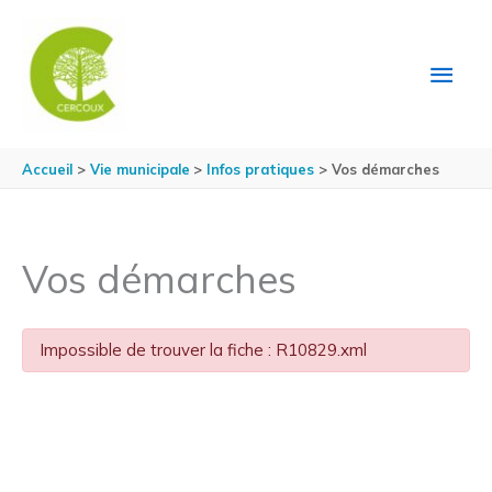
Aller au contenu
Aller au pied de page
MEN
PRIN
Accueil
Vie municipale
Infos pratiques
Vos démarches
Vos démarches
Impossible de trouver la fiche : R10829.xml