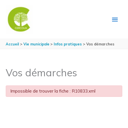
Aller au contenu
Aller au pied de page
MEN
PRIN
Accueil
Vie municipale
Infos pratiques
Vos démarches
Vos démarches
Impossible de trouver la fiche : R10833.xml