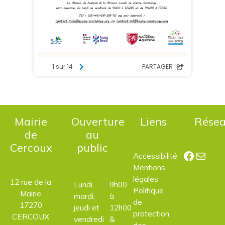
Mairie
Ouverture
Liens
Rése
de
au
Cercoux
public
Facebo
E-mail
Accessibilité
Mentions
légales
12 rue de la
Lundi,
9h00
Politique
Mairie
mardi,
à
de
17270
jeudi et
12h00
protection
CERCOUX
vendredi
&
des