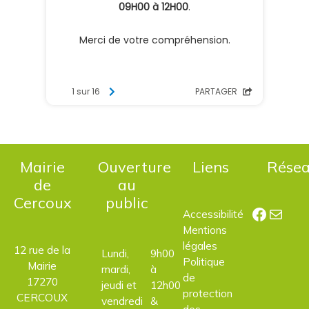
Mairie
Ouverture
Liens
Rése
de
au
Cercoux
public
Facebo
E-mail
Accessibilité
Mentions
légales
12 rue de la
Lundi,
9h00
Politique
Mairie
mardi,
à
de
17270
jeudi et
12h00
protection
CERCOUX
vendredi
&
des