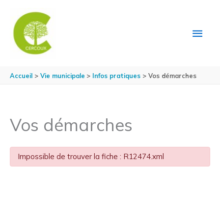
Aller au contenu
Aller au pied de page
MEN
PRIN
Accueil
Vie municipale
Infos pratiques
Vos démarches
Vos démarches
Impossible de trouver la fiche : R12474.xml