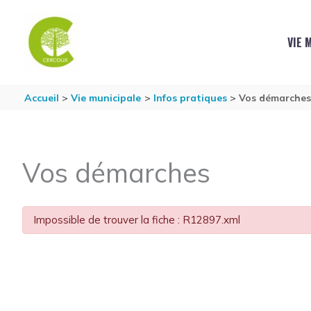
Aller au contenu
Aller au pied de page
VIE 
Accueil
Vie municipale
Infos pratiques
Vos démarche
Vos démarches
Impossible de trouver la fiche : R12897.xml