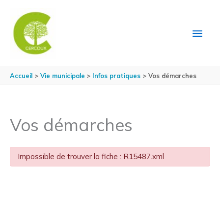
Aller au contenu
Aller au pied de page
MEN
PRIN
Accueil
Vie municipale
Infos pratiques
Vos démarches
Vos démarches
Impossible de trouver la fiche : R15487.xml