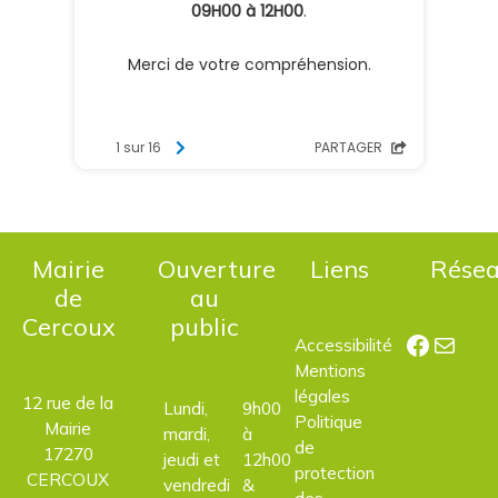
Mairie
Ouverture
Liens
Rése
de
au
Cercoux
public
Facebo
E-mail
Accessibilité
Mentions
légales
12 rue de la
Lundi,
9h00
Politique
Mairie
mardi,
à
de
17270
jeudi et
12h00
protection
CERCOUX
vendredi
&
des