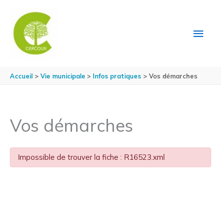
Aller au contenu
Aller au pied de page
MEN
PRIN
Accueil
Vie municipale
Infos pratiques
Vos démarches
Vos démarches
Impossible de trouver la fiche : R16523.xml