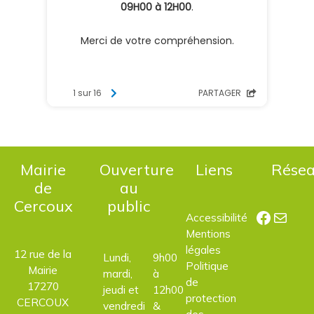
Mairie
Ouverture
Liens
Rése
de
au
Cercoux
public
Facebo
E-mail
Accessibilité
Mentions
légales
12 rue de la
Lundi,
9h00
Politique
Mairie
mardi,
à
de
17270
jeudi et
12h00
protection
CERCOUX
vendredi
&
des