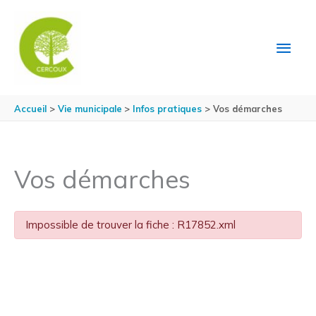
Aller au contenu
Aller au pied de page
MEN
PRIN
Accueil
Vie municipale
Infos pratiques
Vos démarches
Vos démarches
Impossible de trouver la fiche : R17852.xml