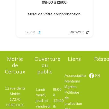
Mairie
Ouverture
Liens
Rése
de
au
Cercoux
public
Facebo
E-mail
Accessibilité
Mentions
légales
12 rue de la
Lundi,
9h00
Politique
Mairie
mardi,
à
de
17270
jeudi et
12h00
protection
CERCOUX
vendredi
&
des