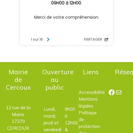
Mairie
Ouverture
Liens
Rése
de
au
Cercoux
public
Facebo
E-mail
Accessibilité
Mentions
légales
12 rue de la
Lundi,
9h00
Politique
Mairie
mardi,
à
de
17270
jeudi et
12h00
protection
CERCOUX
vendredi
&
des