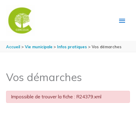
Aller au contenu
Aller au pied de page
MEN
PRIN
Accueil
Vie municipale
Infos pratiques
Vos démarches
Vos démarches
Impossible de trouver la fiche : R24379.xml