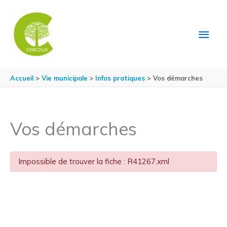
Aller au contenu
Aller au pied de page
MEN
PRIN
Accueil
Vie municipale
Infos pratiques
Vos démarches
Vos démarches
Impossible de trouver la fiche : R41267.xml