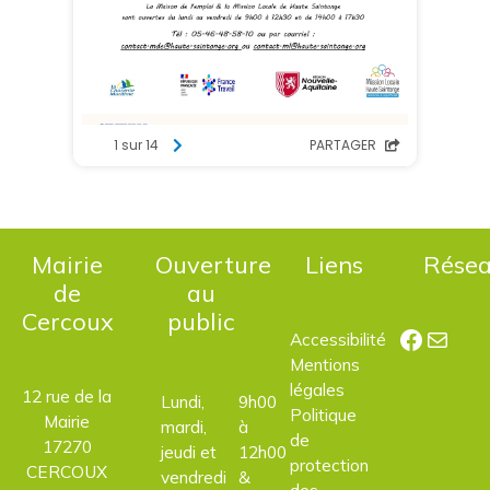
Mairie
Ouverture
Liens
Rése
de
au
Cercoux
public
Facebo
E-mail
Accessibilité
Mentions
légales
12 rue de la
Lundi,
9h00
Politique
Mairie
mardi,
à
de
17270
jeudi et
12h00
protection
CERCOUX
vendredi
&
des