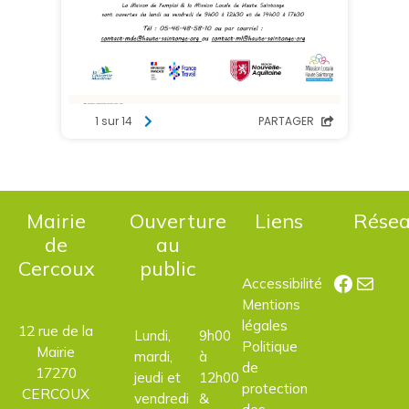
Mairie
Ouverture
Liens
Rése
de
au
Cercoux
public
Facebo
E-mail
Accessibilité
Mentions
légales
12 rue de la
Lundi,
9h00
Politique
Mairie
mardi,
à
de
17270
jeudi et
12h00
protection
CERCOUX
vendredi
&
des