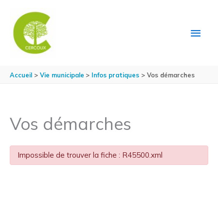
Aller au contenu
Aller au pied de page
MEN
PRIN
Accueil
Vie municipale
Infos pratiques
Vos démarches
Vos démarches
Impossible de trouver la fiche : R45500.xml