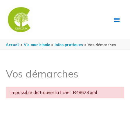
Aller au contenu
Aller au pied de page
MEN
PRIN
Accueil
Vie municipale
Infos pratiques
Vos démarches
Vos démarches
Impossible de trouver la fiche : R48623.xml