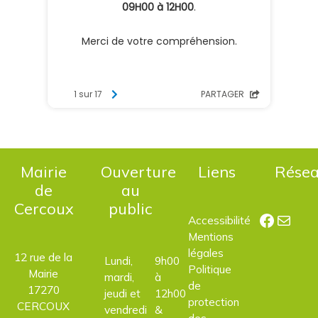
Mairie
Ouverture
Liens
Rése
de
au
Cercoux
public
Facebo
E-mail
Accessibilité
Mentions
légales
12 rue de la
Lundi,
9h00
Politique
Mairie
mardi,
à
de
17270
jeudi et
12h00
protection
CERCOUX
vendredi
&
des