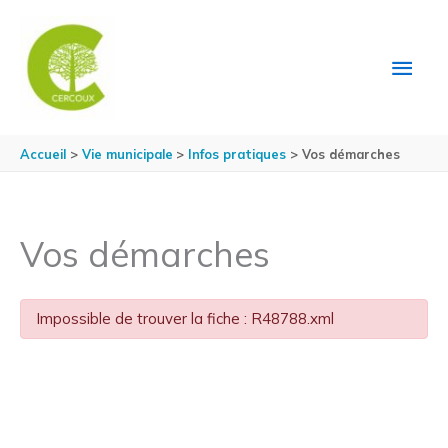
Aller au contenu
Aller au pied de page
MEN
PRIN
Accueil
Vie municipale
Infos pratiques
Vos démarches
Vos démarches
Impossible de trouver la fiche : R48788.xml