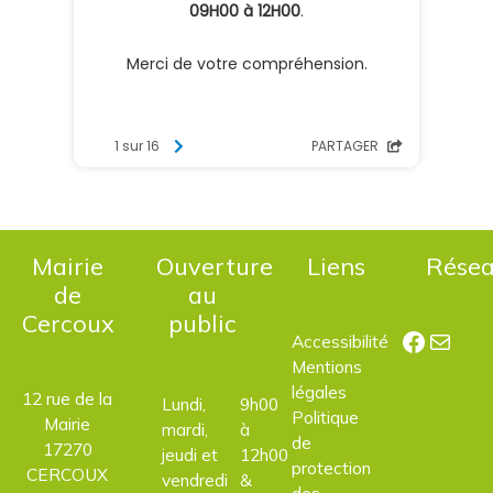
Mairie
Ouverture
Liens
Rése
de
au
Cercoux
public
Facebo
E-mail
Accessibilité
Mentions
légales
12 rue de la
Lundi,
9h00
Politique
Mairie
mardi,
à
de
17270
jeudi et
12h00
protection
CERCOUX
vendredi
&
des