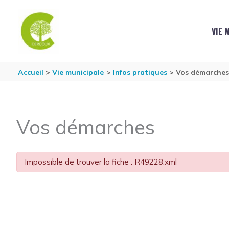
Aller au contenu
Aller au pied de page
VIE 
Accueil
Vie municipale
Infos pratiques
Vos démarche
Vos démarches
Impossible de trouver la fiche : R49228.xml