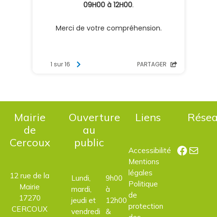
Mairie
Ouverture
Liens
Rése
de
au
Cercoux
public
Facebo
E-mail
Accessibilité
Mentions
légales
12 rue de la
Lundi,
9h00
Politique
Mairie
mardi,
à
de
17270
jeudi et
12h00
protection
CERCOUX
vendredi
&
des