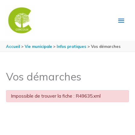
Aller au contenu
Aller au pied de page
MEN
PRIN
Accueil
Vie municipale
Infos pratiques
Vos démarches
Vos démarches
Impossible de trouver la fiche : R49635.xml