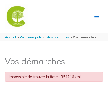
Aller au contenu
Aller au pied de page
MEN
PRIN
Accueil
Vie municipale
Infos pratiques
Vos démarches
Vos démarches
Impossible de trouver la fiche : R51716.xml