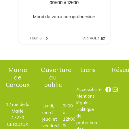
Mairie
Ouverture
Liens
Rése
de
au
Cercoux
public
Facebo
E-mail
Accessibilité
Mentions
légales
12 rue de la
Lundi,
9h00
Politique
Mairie
mardi,
à
de
17270
jeudi et
12h00
protection
CERCOUX
vendredi
&
des