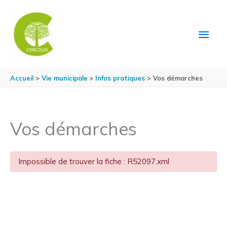
Aller au contenu
Aller au pied de page
MEN
PRIN
Accueil
Vie municipale
Infos pratiques
Vos démarches
Vos démarches
Impossible de trouver la fiche : R52097.xml