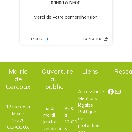
Mairie
Ouverture
Liens
Rése
de
au
Cercoux
public
Facebo
E-mail
Accessibilité
Mentions
légales
12 rue de la
Lundi,
9h00
Politique
Mairie
mardi,
à
de
17270
jeudi et
12h00
protection
CERCOUX
vendredi
&
des