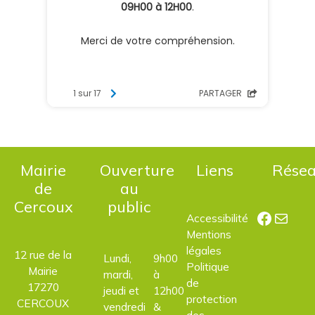
Mairie
Ouverture
Liens
Rése
de
au
Cercoux
public
Facebo
E-mail
Accessibilité
Mentions
légales
12 rue de la
Lundi,
9h00
Politique
Mairie
mardi,
à
de
17270
jeudi et
12h00
protection
CERCOUX
vendredi
&
des