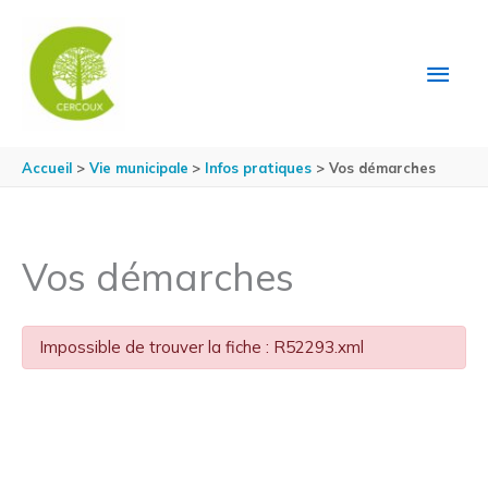
Aller au contenu
Aller au pied de page
MEN
PRIN
Accueil
Vie municipale
Infos pratiques
Vos démarches
Vos démarches
Impossible de trouver la fiche : R52293.xml