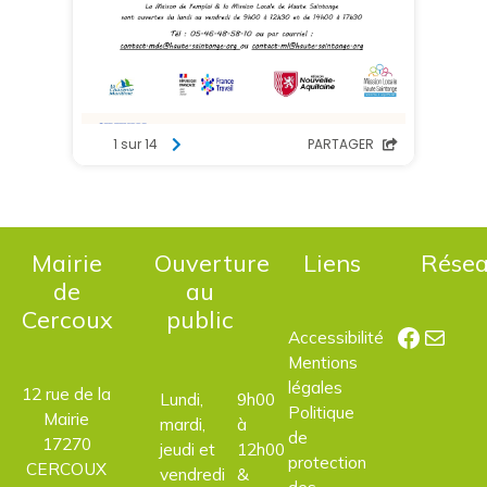
Mairie
Ouverture
Liens
Rése
de
au
Cercoux
public
Facebo
E-mail
Accessibilité
Mentions
légales
12 rue de la
Lundi,
9h00
Politique
Mairie
mardi,
à
de
17270
jeudi et
12h00
protection
CERCOUX
vendredi
&
des