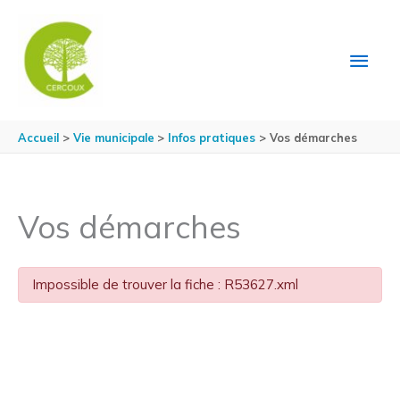
Aller au contenu
Aller au pied de page
MEN
PRIN
Accueil
Vie municipale
Infos pratiques
Vos démarches
Vos démarches
Impossible de trouver la fiche : R53627.xml