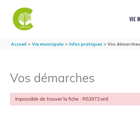
Aller au contenu
Aller au pied de page
VIE 
Accueil
Vie municipale
Infos pratiques
Vos démarche
Vos démarches
Impossible de trouver la fiche : R53973.xml